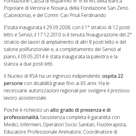
Fondazione Cassa di Risparmio Vr Vi Bl An, della Banca
Popolare di Verona e Novara, della Fondazione San Zeno
(Calzedonia), e del Comm. Cav Priuli Ferdinando.
E’stata inaugurata il 29.09.2008, con il 1° stralcio di 12 posti
letto e Servizi, il 17.12.2010 si è tenuta l’inaugurazione del 2°
stralcio dei lavori di ampliamento di altri 8 posti letto e del
salone polifunzionale e, a completamento dei Servizi al
piano, il 09.05.2014 è stata inaugurata la palestra e la
stanza a due posti letti.
Il Nucleo di RSA ha un ingresso indipendente,
ospita 22
persone
con disabilità grave fino ai 65 anni. Ha le
necessarie autorizzazioni regionali per svolgere il prezioso
lavoro assistenziale.
Poiché è richiesto un
alto grado di presenza e di
professionalità
, l’assistenza completa è garantita con
Medici, Infermieri, Operatori Socio Sanitari, Fisioterapista,
Educatore Professionale Animatore, Coordinatore di