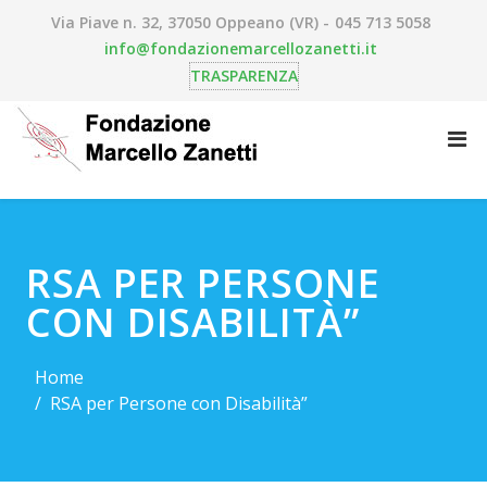
Via Piave n. 32, 37050 Oppeano (VR) -
045 713 5058
info@fondazionemarcellozanetti.it
TRASPARENZA
RSA PER PERSONE
CON DISABILITÀ”
Home
RSA per Persone con Disabilità”