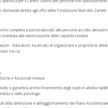
) specifica per il Centro Diurno per persone non autosufficienti.
 domanda diretta agli uffici della Fondazione Marcello Zanetti.
porto completo e personalizzato alle persone accolte, attraver
e orientata alla valorizzazione delle capacità residue.
natore - Educatore, incaricato di organizzare e proporre le attivi
are, tra cui:
,
fisiche e funzionali residue.
olti, si garantirà anche l’inserimento degli ospiti in attività riabili
edista e dallo psicologo.
li della definizione e dell’aggiornamento del Piano Assistenzial