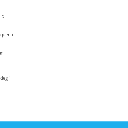
 lo
equenti
un
degli