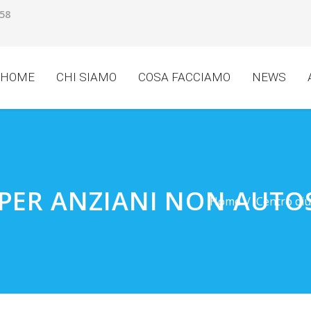
058
HOME
CHI SIAMO
COSA FACCIAMO
NEWS
PER ANZIANI NON AUTOS
Home
Centro diu