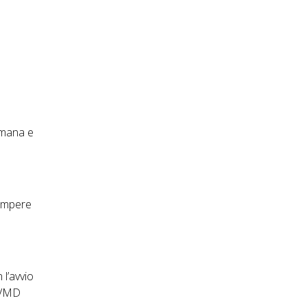
 umana e
rompere
l’avvio
 UVMD