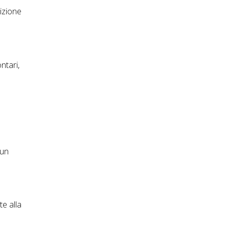
dizione
ntari,
cun
te alla